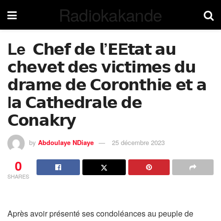
Radiokakande
Le 𝗖𝗵𝗲𝗳 𝗱𝗲 𝗹’𝗘E𝘁𝗮𝘁 𝗮𝘂
𝗰𝗵𝗲𝘃𝗲𝘁 𝗱𝗲𝘀 𝘃𝗶𝗰𝘁𝗶𝗺𝗲𝘀 𝗱𝘂
𝗱𝗿𝗮𝗺𝗲 𝗱𝗲 𝗖𝗼𝗿𝗼𝗻𝘁𝗵𝗶𝗲 𝗲𝘁 𝗮
l𝗮 𝗖𝗮𝘁𝗵𝗲𝗱𝗿𝗮𝗹𝗲 𝗱𝗲
𝗖𝗼𝗻𝗮𝗸𝗿𝘆
by
Abdoulaye NDiaye
25 décembre 2023
0
SHARES
Après avoir présenté ses condoléances au peuple de