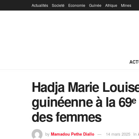
Actualités
Societé
Economie
Guinée
Afrique
Mines
ACT
Hadja Marie Louis
guinéenne à la 69ᵉ
des femmes
by
Mamadou Pethe Diallo
14 mars 2025
in