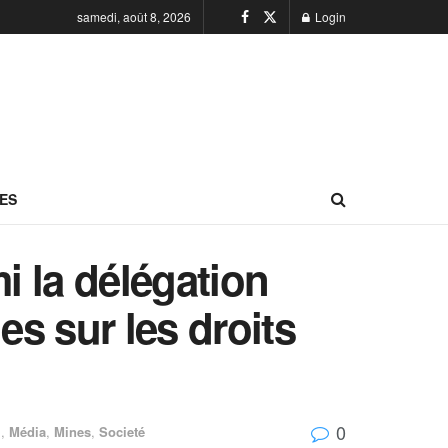
samedi, août 8, 2026
Login
ES
 la délégation
s sur les droits
0
l
,
Média
,
Mines
,
Societé