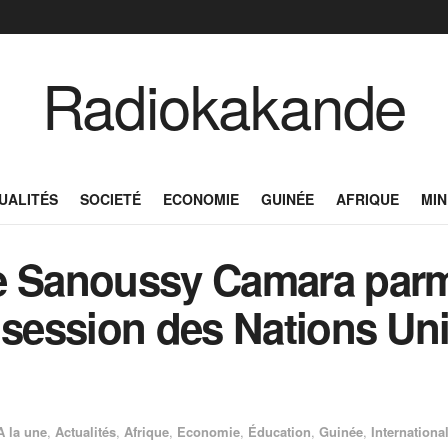
Radiokakande
UALITÉS
SOCIETÉ
ECONOMIE
GUINÉE
AFRIQUE
MIN
e Sanoussy Camara parmi
 session des Nations Unie
A la une
,
Actualités
,
Afrique
,
Economie
,
Éducation
,
Guinée
,
Internationa