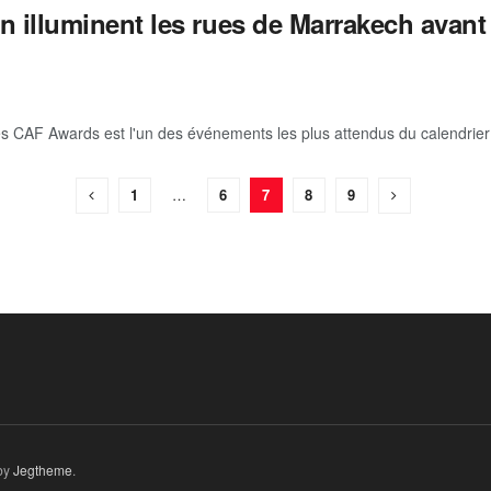
in illuminent les rues de Marrakech avan
F Awards est l'un des événements les plus attendus du calendrier foot
1
…
6
7
8
9
by
Jegtheme
.