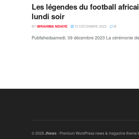
Les légendes du football africa
lundi soir
BY
10 DÉCEMBRE 2023
IBRAHIMA NDIAYE
0
Publishedsamedi, 09 décembre 2023 La cérémonie des CA
© 2026
JNews
- Premium WordPress news & magazine theme 