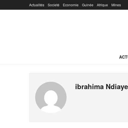
Actualités
Societé
Economie
Guinée
Afrique
Mines
ACT
ibrahima Ndiaye