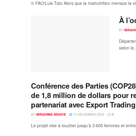
© FAO/Luis Tato Alors que la malnutrition menace la v
À l’
BY
IBRAH
Départem
selon le..
Conférence des Parties (COP28)
de 1,8 million de dollars pour 
partenariat avec Export Tradin
BY
10 DÉCEMBRE 2023
IBRAHIMA NDIAYE
0
Le projet vise à toucher jusqu’à 3 600 femmes et entr