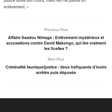
justice suive son cours, mais rien ne justifie un
enlèvement. »
Previous Post
Affaire Saadou Nimaga : Enlèvement mystérieux et
accusations contre David Makongo, qui tire vraiment
les ficelles ?
Next Post
Criminalité faunique/justice : deux trafiquants d’ivoire
arrêtés puis déposés