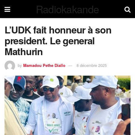
Radiokakande
L’UDK fait honneur à son
president. Le general
Mathurin
by
Mamadou Pethe Diallo
8 décembre 2025