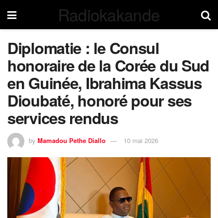
Radiokakande
Diplomatie : le Consul
honoraire de la Corée du Sud
en Guinée, Ibrahima Kassus
Dioubaté, honoré pour ses
services rendus
by
Mamadou Pethe Diallo
10 mai 2026