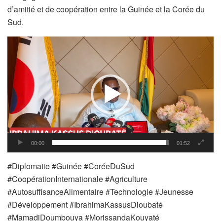
d’amitié et de coopération entre la Guinée et la Corée du
Sud.
Lecteur
vidéo
00:00
01:52
#Diplomatie #Guinée #CoréeDuSud
#CoopérationInternationale #Agriculture
#AutosuffisanceAlimentaire #Technologie #Jeunesse
#Développement #IbrahimaKassusDioubaté
#MamadiDoumbouya #MorissandaKouyaté