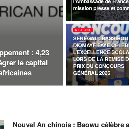
l’Ambassade de Franc
mission presse et com
A LA UNE
SÉNÉGAL : BASSIROU
DIOMAYE FAYE CÉLÈ
ppement : 4,23
L’EXCELLENCE SCOLA
LORS DE LA REMISE 
grer le capital
PRIX DU CONCOURS
africaines
GÉNÉRAL 2026
Nouvel An chinois : Baowu célèbre av