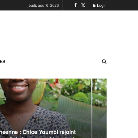
jeudi, août 6, 2026
Login
ES
néenne : Chloe Youmbi rejoint