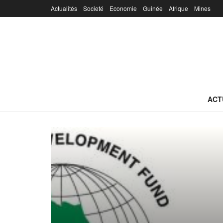
Actualités
Societé
Economie
Guinée
Afrique
Mines
ACT