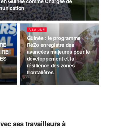
e en Guinée comme Chargée de
munication
A LA UNE
Guinée : le programme
BRE
RéZo enregistre des
IRE
avancées majeures pour le
DES
développement et la
résilience des zones
frontalières
ec ses travailleurs à